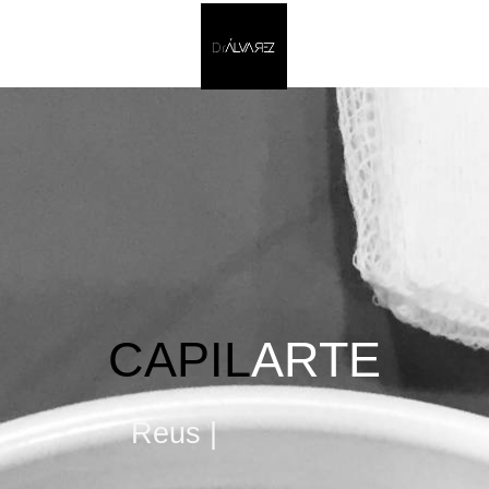
CAPIL
AR
TE
Reus |
Barcelona