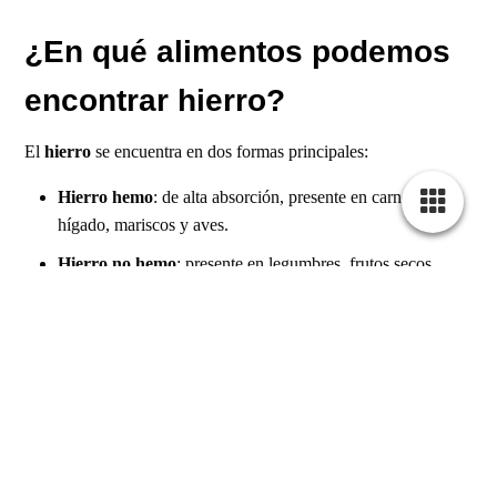
¿En qué alimentos podemos
encontrar hierro?
El
hierro
se encuentra en dos formas principales:
Hierro hemo
: de alta absorción, presente en carnes rojas,
hígado, mariscos y aves.
Hierro no hemo
: presente en legumbres, frutos secos,
espinacas, tofu, cereales integrales. Su absorción mejora si
se combina con alimentos ricos en vitamina C (como
cítricos o tomate).
¿Cómo se absorbe mejor el
hierro?